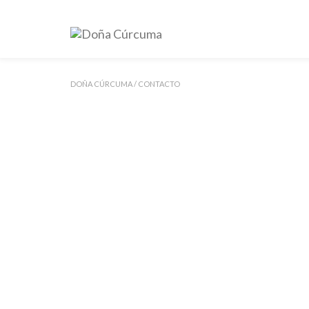
DOÑA CÚRCUMA
/
CONTACTO
Tel:
984 28 26 60
|
676 08
info@donacurcuma.c